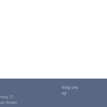
rweg 72
euw-Roden