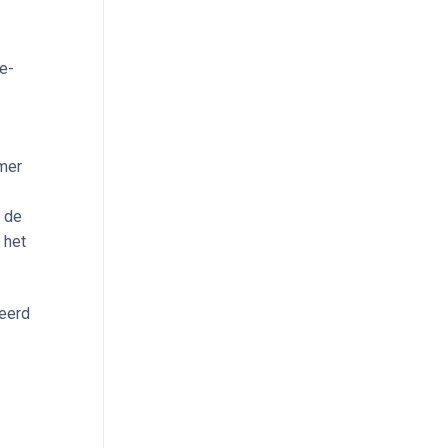
(e-
emer
j de
 het
seerd