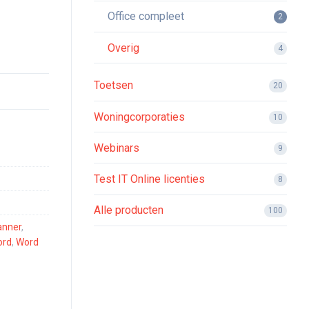
Office compleet
2
Overig
4
Toetsen
20
Woningcorporaties
10
Webinars
9
Test IT Online licenties
8
Alle producten
100
anner
,
rd
,
Word