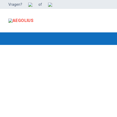
Ga
Vragen?
of
naar
de
inhoud