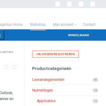
egolius Home
Webshop
Mijn account
Contact
WINKELMAND
ULMETING
INLOGGEN/REGISTREREN
Productcategorieën
Leerarrangementen
45
Nulmetingen
18
Outlook,
anner en
Applicaties
12