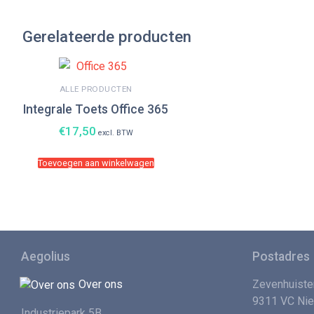
Gerelateerde producten
ALLE PRODUCTEN
Integrale Toets Office 365
€
17,50
excl. BTW
Toevoegen aan winkelwagen
Aegolius
Postadres
Over ons
Zevenhuiste
9311 VC Ni
Industriepark 5B