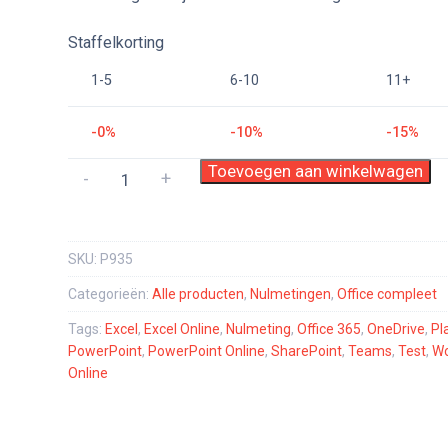
Staffelkorting
1-5
6-10
11+
-0%
-10%
-15%
Integrale
Toevoegen aan winkelwagen
-
+
Nulmeting
Office
365
SKU:
P935
aantal
Categorieën:
Alle producten
,
Nulmetingen
,
Office compleet
Tags:
Excel
,
Excel Online
,
Nulmeting
,
Office 365
,
OneDrive
,
Pl
PowerPoint
,
PowerPoint Online
,
SharePoint
,
Teams
,
Test
,
Wo
Online