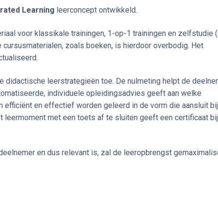
grated Learning
leerconcept ontwikkeld.
aal voor klassikale trainingen, 1-op-1 trainingen en zelfstudie 
e cursusmaterialen, zoals boeken, is hierdoor overbodig. Het
tualiseerd.
e didactische leerstrategieën toe. De nulmeting helpt de deeln
utomatiseerde, individuele opleidingsadvies geeft aan welke
fficiënt en effectief worden geleerd in de vorm die aansluit bi
 leermoment met een toets af te sluiten geeft een certificaat bij
deelnemer en dus relevant is, zal de leeropbrengst gemaximali