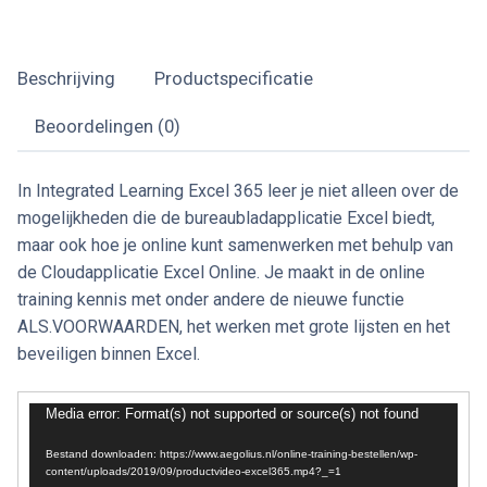
Beschrijving
Productspecificatie
Beoordelingen (0)
In Integrated Learning Excel 365 leer je niet alleen over de
mogelijkheden die de bureaubladapplicatie Excel biedt,
maar ook hoe je online kunt samenwerken met behulp van
de Cloudapplicatie Excel Online. Je maakt in de online
training kennis met onder andere de nieuwe functie
ALS.VOORWAARDEN, het werken met grote lijsten en het
beveiligen binnen Excel.
Videospeler
Media error: Format(s) not supported or source(s) not found
Bestand downloaden: https://www.aegolius.nl/online-training-bestellen/wp-
content/uploads/2019/09/productvideo-excel365.mp4?_=1