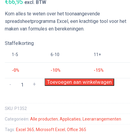
€
66,95
excl. BTW
Kom alles te weten over het toonaangevende
spreadsheetprogramma Excel, een krachtige tool voor het
maken van formules en berekeningen.
Staffelkorting
1-5
6-10
11+
-0%
-10%
-15%
Integrated
Toevoegen aan winkelwagen
-
+
Learning
Excel
365
SKU:
P1352
aantal
Categorieën:
Alle producten
,
Applicaties
,
Leerarrangementen
Tags:
Excel 365
,
Microsoft Excel
,
Office 365