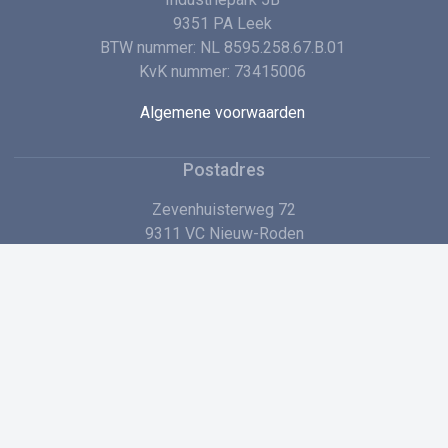
9351 PA Leek
BTW nummer: NL 8595.258.67.B.01
KvK nummer: 73415006
Algemene voorwaarden
Postadres
Zevenhuisterweg 72
9311 VC Nieuw-Roden
+31 (0)594 72 60 00
Stuur ons een e-mail
Voordelen en promoties?