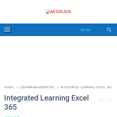
Ga
naar
de
inhoud
€
0,00
Zoeken naar:
HOME
LEERARRANGEMENTEN
INTEGRATED LEARNING EXCEL 365
Integrated Learning Excel
365