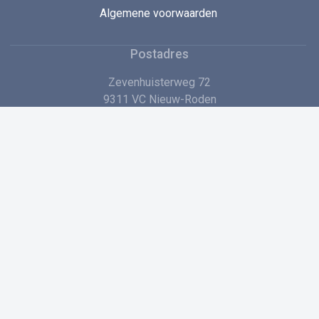
Algemene voorwaarden
Postadres
Zevenhuisterweg 72
9311 VC Nieuw-Roden
+31 (0)594 72 60 00
Stuur ons een e-mail
Voordelen en promoties?
Schrijf je in voor onze nieuwsbrief en blijf op de hoogte van
de nieuwste ontwikkelingen, praktische tips en exclusieve
acties!