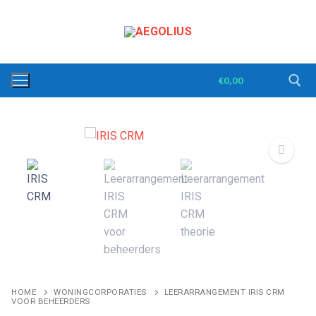
Ga
naar
de
inhoud
€
0,00
Zoeken naar:
🔍
HOME
WONINGCORPORATIES
LEERARRANGEMENT IRIS CRM
VOOR BEHEERDERS