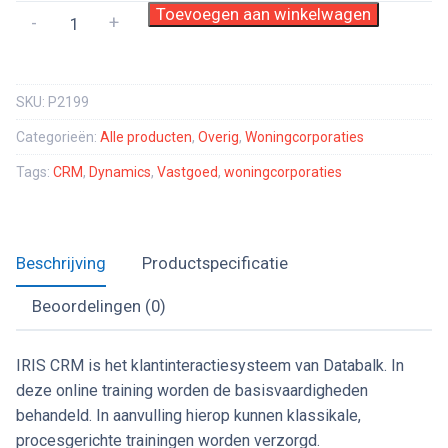
Leerarrangement
Toevoegen aan winkelwagen
-
+
IRIS
CRM
voor
SKU:
P2199
beheerders
Categorieën:
Alle producten
,
Overig
,
Woningcorporaties
aantal
Tags:
CRM
,
Dynamics
,
Vastgoed
,
woningcorporaties
Beschrijving
Productspecificatie
Beoordelingen (0)
IRIS CRM is
h
e
t klantinteractiesysteem van
Databalk
.
In
deze
online training
worden
de basisvaardigheden
behandeld. In aanvulling hierop kunnen klassikale,
procesgerichte trainingen worden verzorgd.