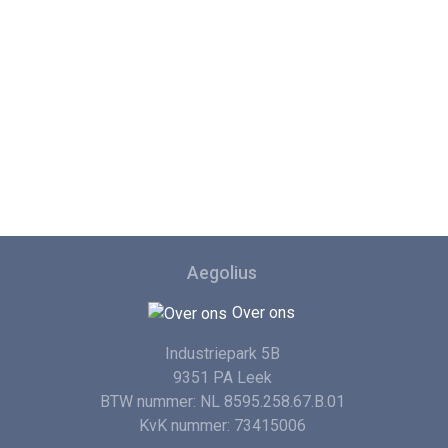
Aegolius
Over ons
Industriepark 5B
9351 PA Leek
BTW nummer: NL 8595.258.67.B.01
KvK nummer: 73415006