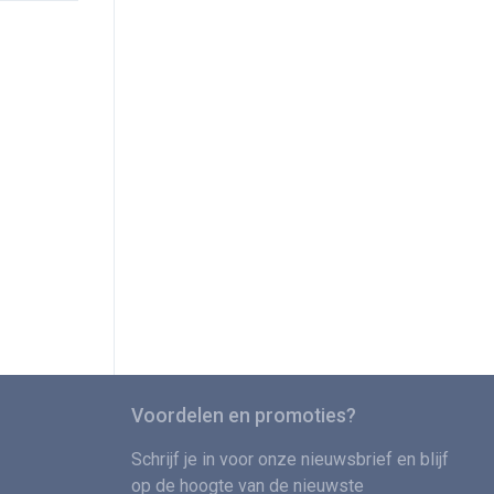
Voordelen en promoties?
Schrijf je in voor onze nieuwsbrief en blijf
op de hoogte van de nieuwste