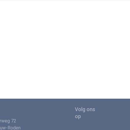
rweg 72
euw-Roden