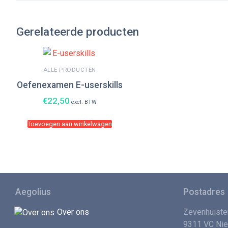
Gerelateerde producten
ALLE PRODUCTEN
Oefenexamen E-userskills
€
22,50
excl. BTW
Toevoegen aan winkelwagen
Aegolius
Postadres
Over ons
Zevenhuiste
9311 VC Ni