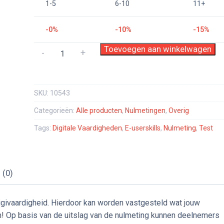
1-5
6-10
11+
-0%
-10%
-15%
Nulmeting
Toevoegen aan winkelwagen
-
+
E-
userskills
aantal
SKU:
10543
Categorieën:
Alle producten
,
Nulmetingen
,
Overig
Tags:
Digitale Vaardigheden
,
E-userskills
,
Nulmeting
,
Test
 (0)
 digivaardigheid. Hierdoor kan worden vastgesteld wat jouw
en! Op basis van de uitslag van de nulmeting kunnen deelnemers