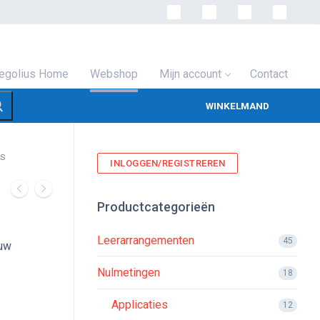
egolius Home
Webshop
Mijn account
Contact
WINKELMAND
LS
INLOGGEN/REGISTREREN
Productcategorieën
Leerarrangementen
45
ouw
Nulmetingen
18
Applicaties
12