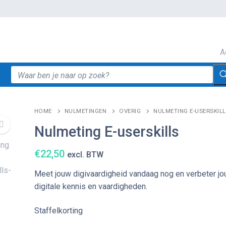
A
Zoeken
naar:
HOME
NULMETINGEN
OVERIG
NULMETING E-USERSKIL
Nulmeting E-userskills
€
22,50
excl. BTW
Meet jouw digivaardigheid vandaag nog en verbeter j
digitale kennis en vaardigheden.
Staffelkorting