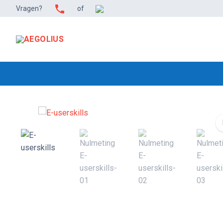
Ga
Vragen?
of
naar
de
inhoud
🔍