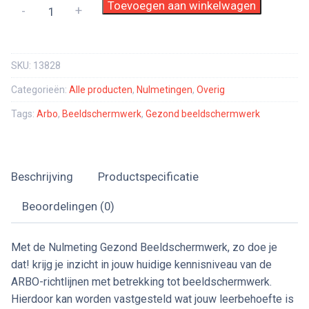
Nulmeting
Toevoegen aan winkelwagen
-
+
Gezond
beeldschermwerk,
zo
SKU:
13828
doe
Categorieën:
Alle producten
,
Nulmetingen
,
Overig
je
dat!
Tags:
Arbo
,
Beeldschermwerk
,
Gezond beeldschermwerk
aantal
Beschrijving
Productspecificatie
Beoordelingen (0)
Met de Nulmeting Gezond Beeldschermwerk, zo doe je
dat! krijg je inzicht in jouw huidige kennisniveau van de
ARBO-richtlijnen met betrekking tot beeldschermwerk.
Hierdoor kan worden vastgesteld wat jouw leerbehoefte is