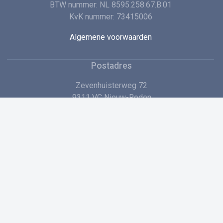
BTW nummer: NL 8595.258.67.B.01
KvK nummer: 73415006
Algemene voorwaarden
Postadres
Zevenhuisterweg 72
9311 VC Nieuw-Roden
+31 (0)594 72 60 00
Stuur ons een e-mail
Voordelen en promoties?
Schrijf je in voor onze nieuwsbrief en blijf op de hoogte van