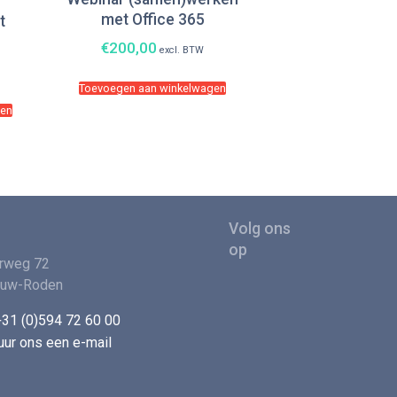
met Office 365
t
€
200,00
excl. BTW
Toevoegen aan winkelwagen
gen
rweg 72
euw-Roden
+31 (0)594 72 60 00
uur ons een e-mail