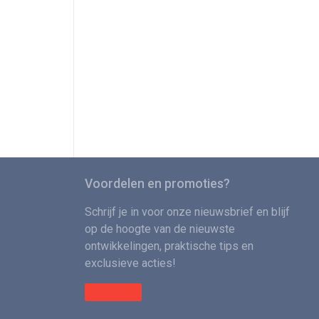
Voordelen en promoties?
Schrijf je in voor onze nieuwsbrief en blijf
op de hoogte van de nieuwste
ontwikkelingen, praktische tips en
exclusieve acties!
Meld je aan