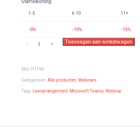
Staffelkorting
1-5
6-10
11+
-0%
-10%
-15%
Webinar
Toevoegen aan winkelwagen
-
+
Microsoft
Teams
aantal
SKU:
P1190
Categorieën:
Alle producten
,
Webinars
Tags:
Leerarrangement
,
Microsoft Teams
,
Webinar