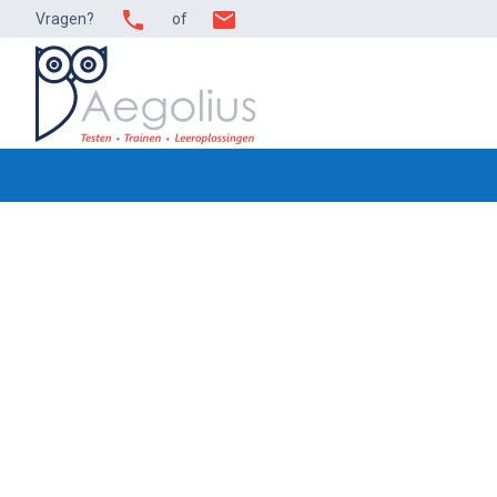
Ga
Vragen?
of
naar
de
inhoud