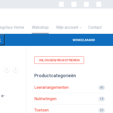
egolius Home
Webshop
Mijn account
Contact
WINKELMAND
INLOGGEN/REGISTREREN
Productcategorieën
Leerarrangementen
45
 e-
Nulmetingen
18
Toetsen
20