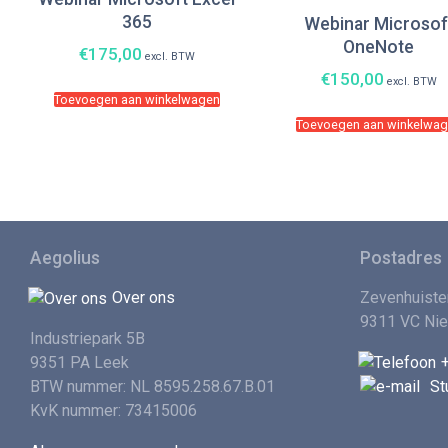
365
Webinar Microsof
OneNote
€
175,00
excl. BTW
€
150,00
excl. BTW
Toevoegen aan winkelwagen
Toevoegen aan winkelwa
Aegolius
Postadres
Over ons
Zevenhuiste
9311 VC Ni
Industriepark 5B
9351 PA Leek
BTW nummer: NL 8595.258.67.B.01
St
KvK nummer: 73415006