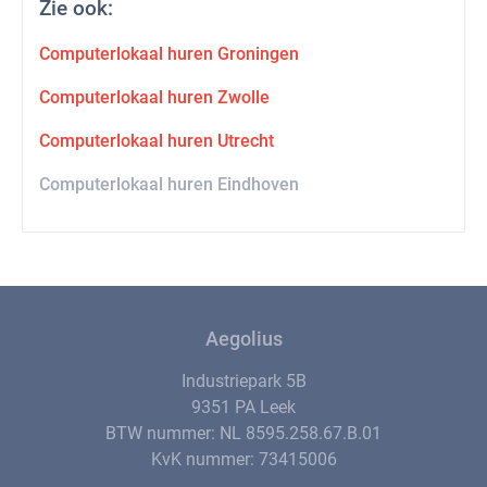
Zie ook:
Computerlokaal huren Groningen
Computerlokaal huren Zwolle
Computerlokaal huren Utrecht
Computerlokaal huren Eindhoven
Aegolius
Industriepark 5B
9351 PA Leek
BTW nummer: NL 8595.258.67.B.01
KvK nummer: 73415006