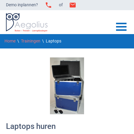
Demo inplannen?
of
Home
\
Trainingen
\ Laptops
Laptops huren