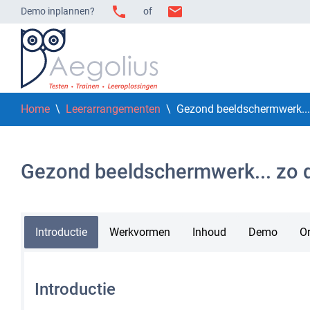
Demo inplannen?
of
Home
\
Leerarrangementen
\ Gezond beeldschermwerk... 
Gezond beeldschermwerk... zo d
Introductie
Werkvormen
Inhoud
Demo
Or
Introductie