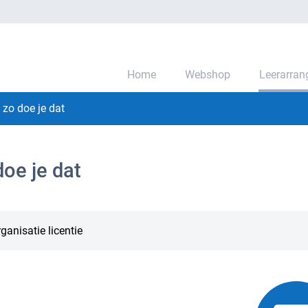
Home
Webshop
Leerarra
zo doe je dat
oe je dat
ganisatie licentie