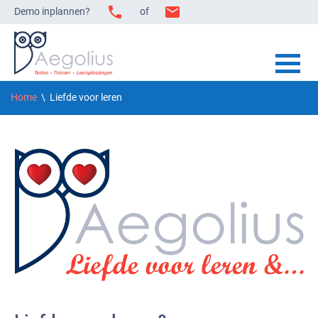
Demo inplannen?
of
Home
\ Liefde voor leren